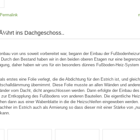
Permalink
fÃ¼hrt ins Dachgeschoss..
nbau von uns soweit vorbereitet war, begann der Einbau der Fußbodenheizu
Durch den Bestand haben wir in den beiden oberen Etagen nur eine begrenz
gung, daher haben wir uns für ein besonders dünnes Fußboden-Heiz-Syste
s erstes eine Folie verlegt, die die Abdichtung für den Estrich ist, und gleic
rittschalldämmung übernimmt. Diese Folie musste an allen Wänden und ander
tänder vom Dacht, dicht angeschlossen werden. Dann erfolgte der Einbau des
zur Entkopplung des Fußbodens von anderen Bauteilen. Die eigentliche Hei
en dann aus einer Wabenblatte in die die Heizschleifen eingewoben werden.
achher im Estrich auch als Armierung so dass dieser mit einer Stärke von „n
 kann.