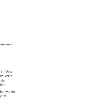
Netzwerk
 im Ober-
ie letzte
n den
haft.
bar war der
(z.B.