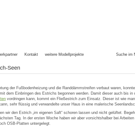
erkpartner
Kontakt
weitere Modellprojekte
Suche im 
ich-Seen
tung der Fußbodenheizung und die Randdämmstreifen verbaut waren, konnte
t dem Einbringen des Estrichs begonnen werden. Damit dieser auch bis in d
ten
vordringen kann, kommt ein Fließestrich zum Einsatz. Dieser ist wie ma
ann, sehr flüssig und verwandelte unser Haus in eine malerische Seenlandsc
en wir den Estrich „im eigenen Saft“ schoren lassen und nicht gelüftet. Begeh
chsten Tag. In der ersten Woche haben wir aber vorsichtshalber bei Arbeiten 
noch OSB-Platten untergelegt.