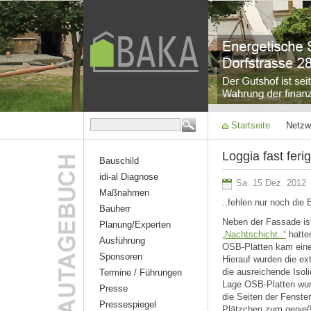
Startseite
Netzw
Loggia fast ferig
Bauschild
idi-al Diagnose
Sa. 15 Dez. 2012
Maßnahmen
..fehlen nur noch die
Bauherr
Neben der Fassade ist
Planung/Experten
„Nachtschicht..“
hatten
Ausführung
OSB-Platten kam eine
Sponsoren
Hierauf wurden die ex
die ausreichende Isol
Termine / Führungen
Lage OSB-Platten wur
Presse
die Seiten der Fenster
Pressespiegel
Plätzchen zum genie