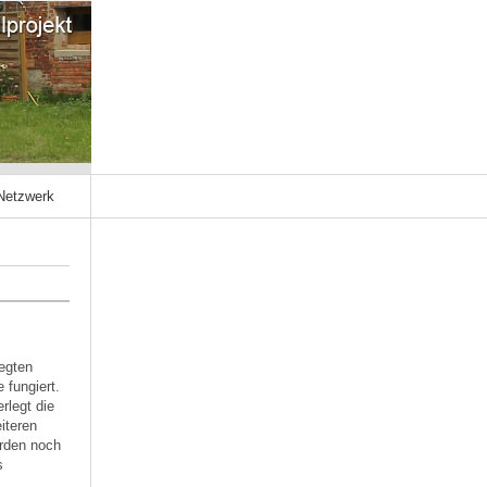
Netzwerk
legten
fungiert.
rlegt die
iteren
urden noch
s