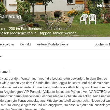
erkpartner
Kontakt
weitere Modellprojekte
Suche im 
..
 Blumen!
 kurz vor dem Winter auch noch die Loggia fertig geworden. In dem Beitrag
 wir ja schon von dem Grundaufbau der Loggia berichtet. Auf die damals ver
 aluminiumkaschierte Bitumenbahn, welche als Abdichtung und Dampfbremse 
tra Angefertigten VIP-Paneele (Vakuum-Isolations-Paneele von VARIOTEC) ve
ierung zur darunterliegenden Geschossdecke sicherstellen sollen. Auf einer we
de dann ein Terrassenbelag aus Flüssigkunststoff aufgebracht. Neben bei w
 mit Isolierung eingefasst und mit angeputzt, so dass wir jetzt ein lauschiege
ßen des Sonnenuntergangs haben.